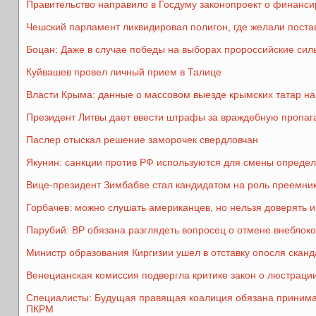
Правительство направило в Госдуму законопроект о финанси
Чешский парламент ликвидировал полигон, где желали пост
Боцан: Даже в случае победы на выборах пророссийские сил
Куйвашев провел личный прием в Талице
Власти Крыма: данные о массовом выезде крымских татар на
Президент Литвы дает ввести штрафы за враждебную пропаг
Паслер отыскал решение заморочек свердловчан
Якунин: санкции против РФ используются для смены определ
Вице-президент Зимбабве стал кандидатом на роль преемни
Горбачев: можно слушать американцев, но нельзя доверять 
Парубий: ВР обязана разглядеть вопросец о отмене внеблоко
Министр образования Киргизии ушел в отставку опосля сканд
Венецианская комиссия подвергла критике закон о люстраци
Специалисты: Будущая правящая коалиция обязана принимат
ПКРМ