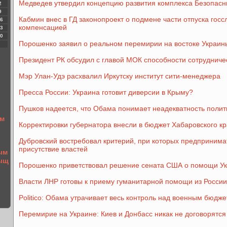
Медведев утвердил концепцию развития комплекса Безопасн
2
9
Кабмин внес в ГД законопроект о подмене части отпуска гос
6
компенсацией
3
0
Порошенко заявил о реальном перемирии на востоке Украин
Президент РК обсудил с главой МОК способности сотрудниче
Мэр Улан-Удэ расхвалил Иркутску институт сити-менеджера
Пресса России: Украина готовит диверсии в Крыму?
Пушков надеется, что Обама понимает неадекватность поли
ем
Корректировки губернатора внесли в бюджет Хабаровского кр
Дубровский востребовал критерий, при которых предпринима
присутствие властей
ым
тыщ
Порошенко приветствовал решение сената США о помощи У
Власти ЛНР готовы к приему гуманитарной помощи из России
Politico: Обама утрачивает весь контроль над военным бюд
Перемирие на Украине: Киев и Донбасс никак не договорятся