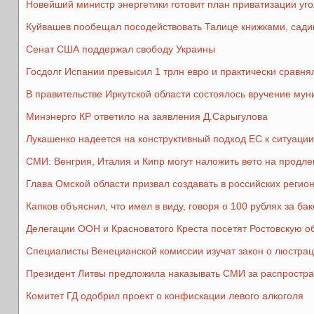
Новейший министр энергетики готовит план приватизации уг
Куйвашев пообещал посодействовать Талице книжками, сади
Сенат США поддержал свободу Украины
Госдолг Испании превысил 1 трлн евро и практически сравня
В правительстве Иркутской области состоялось вручение му
Минэнерго КР ответило на заявления Д.Сарыгулова
Лукашенко надеется на конструктивный подход ЕС к ситуации
СМИ: Венгрия, Италия и Кипр могут наложить вето на продле
Глава Омской области призвал создавать в российских реги
Капков объяснил, что имел в виду, говоря о 100 рублях за бак
Делегации ООН и Красноватого Креста посетят Ростовскую о
Специалисты Венецианской комиссии изучат закон о люстрац
Президент Литвы предложила наказывать СМИ за распростр
Комитет ГД одобрил проект о конфискации левого алкоголя