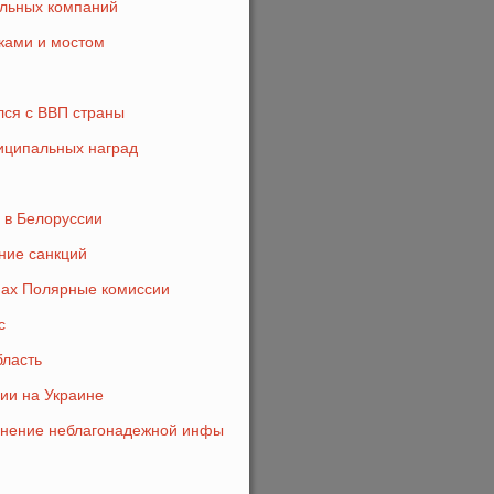
ольных компаний
ками и мостом
лся с ВВП страны
ниципальных наград
 в Белоруссии
ние санкций
онах Полярные комиссии
с
бласть
ии на Украине
анение неблагонадежной инфы