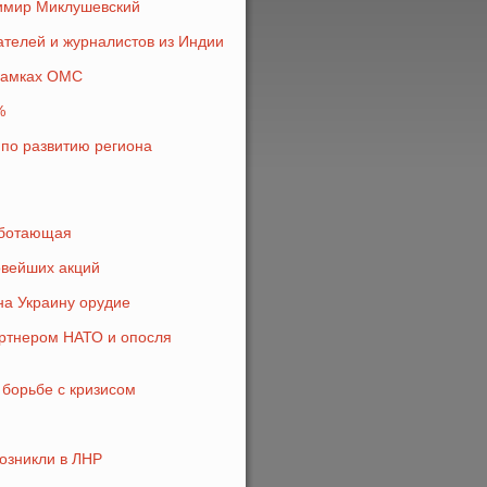
имир Миклушевский
ателей и журналистов из Индии
 рамках ОМС
%
 по развитию региона
аботающая
овейших акций
на Украину орудие
артнером НАТО и опосля
 борьбе с кризисом
озникли в ЛНР