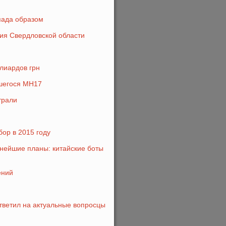
пада образом
чия Свердловской области
лиардов грн
вшегося MH17
трали
бор в 2015 году
нейшие планы: китайские боты
ений
тветил на актуальные вопросцы