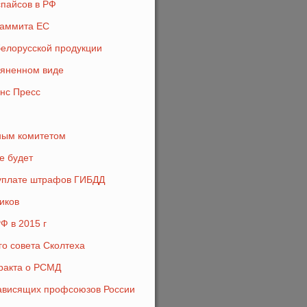
спайсов в РФ
саммита ЕС
белорусской продукции
пьяненном виде
анс Пресс
нным комитетом
е будет
 уплате штрафов ГИБДД
иков
Ф в 2015 г
го совета Сколтеха
ракта о РСМД
зависящих профсоюзов России