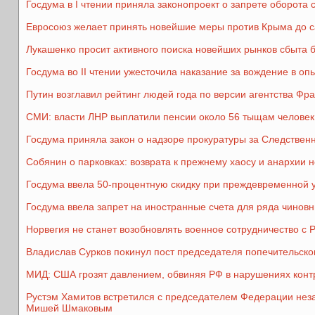
Госдума в I чтении приняла законопроект о запрете оборота 
Евросоюз желает принять новейшие меры против Крыма до 
Лукашенко просит активного поиска новейших рынков сбыта 
Госдума во II чтении ужесточила наказание за вождение в о
Путин возглавил рейтинг людей года по версии агентства Фр
СМИ: власти ЛНР выплатили пенсии около 56 тыщам человек
Госдума приняла закон о надзоре прокуратуры за Следстве
Собянин о парковках: возврата к прежнему хаосу и анархии н
Госдума ввела 50-процентную скидку при преждевременной
Госдума ввела запрет на иностранные счета для ряда чиновн
Норвегия не станет возобновлять военное сотрудничество с Р
Владислав Сурков покинул пост председателя попечительско
МИД: США грозят давлением, обвиняя РФ в нарушениях конт
Рустэм Хамитов встретился с председателем Федерации не
Мишей Шмаковым