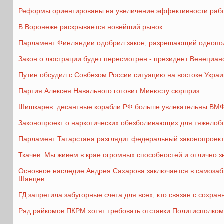
Реформы ориентированы на увеличение эффективности рабо
В Воронеже раскрывается новейший рынок
Парламент Финляндии одобрил закон, разрешающий однопо
Закон о люстрации будет пересмотрен - президент Венециан
Путин обсудил с Совбезом России ситуацию на востоке Укра
Партия Алексея Навального готовит Минюсту сюрприз
Шишкарев: десантные корабли РФ больше увлекательны ВМФ
Законопроект о наркотических обезболивающих для тяжелобо
Парламент Татарстана разглядит федеральный законопроект
Ткачев: Мы живем в крае огромных способностей и отлично з
Основное наследие Андрея Сахарова заключается в самозабв
Шанцев
ГД запретила забугорные счета для всех, кто связан с сохра
Ряд райкомов ПКРМ хотят требовать отставки Политисполком