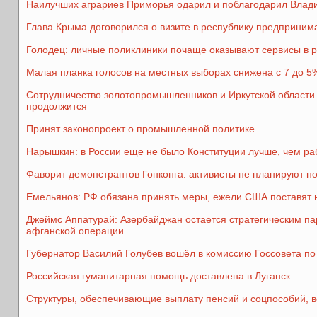
Наилучших аграриев Приморья одарил и поблагодарил Влад
Глава Крыма договорился о визите в республику предприним
Голодец: личные поликлиники почаще оказывают сервисы в
Малая планка голосов на местных выборах снижена с 7 до 5
Сотрудничество золотопромышленников и Иркутской области
продолжится
Принят законопроект о промышленной политике
Нарышкин: в России еще не было Конституции лучше, чем р
Фаворит демонстрантов Гонконга: активисты не планируют н
Емельянов: РФ обязана принять меры, ежели США поставят 
Джеймс Аппатурай: Азербайджан остается стратегическим п
афганской операции
Губернатор Василий Голубев вошёл в комиссию Госсовета по
Российская гуманитарная помощь доставлена в Луганск
Структуры, обеспечивающие выплату пенсий и соцпособий, в