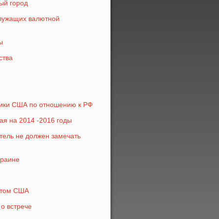
ый город
служащих валютной
ы
ства
тики США по отношению к РФ
ая на 2014 -2016 годы
тель не должен замечать
краине
жетом США
 о встрече