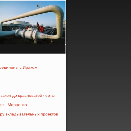
соединены с Ираком
закон до красноватой черты
ае - Марценко
ру вкладывательных проектов