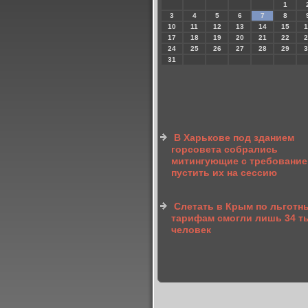
1
3
4
5
6
7
8
10
11
12
13
14
15
1
17
18
19
20
21
22
2
24
25
26
27
28
29
3
31
В Харькове под зданием
горсовета собрались
митингующие с требовани
пустить их на сессию
Слетать в Крым по льготн
тарифам смогли лишь 34 
человек