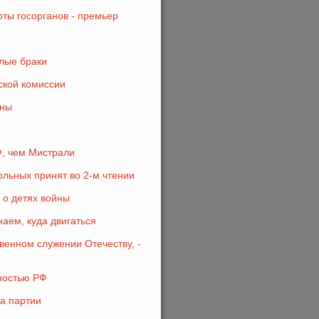
ты госорганов - премьер
лые браки
ской комиссии
ины
, чем Мистрали
льных принят во 2-м чтении
 о детях войны
наем, куда двигаться
енном служении Отечеству, -
нностью РФ
а партии