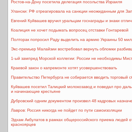
Ростов-на-Дону посетила делегация посольства Израиля
Улански: РФ отреагировала на санкции неожиданным для За
Евгений Куйвашев вручил уральцам госнаграды и знаки отли
Коалиция не хочет подымать вопросец отставки Гонтаревой
Полторак попросил Раду выделить на армию Украины 50 мил
Экс-премьер Малайзии востребовал вернуть обломки разби
1-ый зампред Морской коллегии: России не необходимы Мис
Краевой закон о капремонте хотят усовершенствовать
Правительство Петербурга не собирается вводить торговый с
Куйвашев посетил Талицкий молокозавод и поведал про даль
и начинающие крестьяне
Дубровский одним документом произвел 48 кадровых назнач
Лавров: Россия никогда не пойдет по пути самоизоляции
Эдхам Акбулатов в рамках общероссийского приема людей о
красноярцев