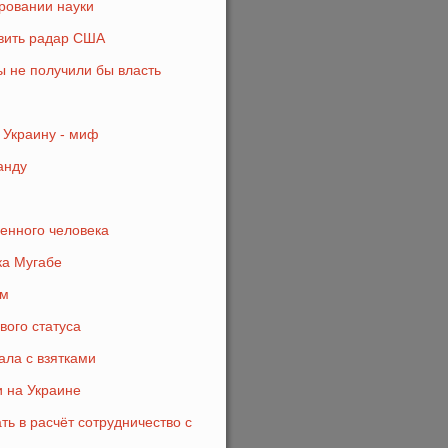
ровании науки
авить радар США
ы не получили бы власть
 Украину - миф
анду
енного человека
ка Мугабе
им
вого статуса
ала с взятками
и на Украине
ь в расчёт сотрудничество с