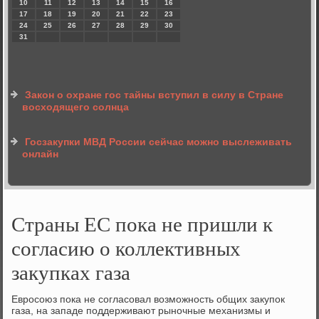
10
11
12
13
14
15
16
17
18
19
20
21
22
23
24
25
26
27
28
29
30
31
Закон о охране гос тайны вступил в силу в Стране
восходящего солнца
Госзакупки МВД России сейчас можно выслеживать
онлайн
Страны ЕС пока не пришли к
согласию о коллективных
закупках газа
Евросоюз пока не согласовал возможность общих закупок
газа, на западе поддерживают рыночные механизмы и