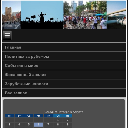
Главная
Политика за рубежом
События в мире
Финансовый анализ
Зарубежные новости
Все записи
Сегодня: Четверг, 6 Августа
Пн
Вт
Ср
Чт
Пт
Сб
Вс
1
2
3
4
5
6
7
8
9