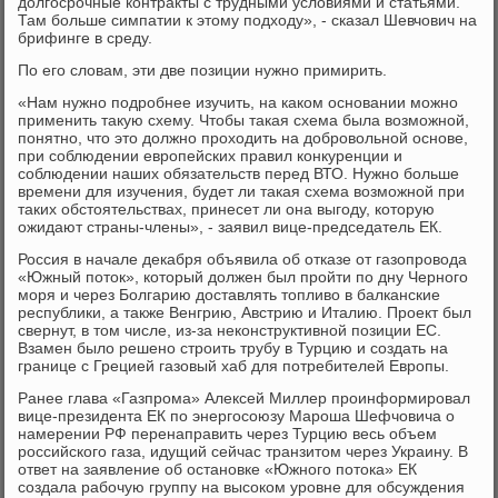
долгосрочные контракты с трудными условиями и статьями.
Там больше симпатии к этому подходу», - сказал Шевчович на
брифинге в среду.
По его словам, эти две позиции нужно примирить.
«Нам нужно подробнее изучить, на каком основании можно
применить такую схему. Чтобы такая схема была возможной,
понятно, что это должно проходить на добровольной основе,
при соблюдении европейских правил конкуренции и
соблюдении наших обязательств перед ВТО. Нужно больше
времени для изучения, будет ли такая схема возможной при
таких обстоятельствах, принесет ли она выгоду, которую
ожидают страны-члены», - заявил вице-председатель ЕК.
Россия в начале декабря объявила об отказе от газопровода
«Южный поток», который должен был пройти по дну Черного
моря и через Болгарию доставлять топливо в балканские
республики, а также Венгрию, Австрию и Италию. Проект был
свернут, в том числе, из-за неконструктивной позиции ЕС.
Взамен было решено строить трубу в Турцию и создать на
границе с Грецией газовый хаб для потребителей Европы.
Ранее глава «Газпрома» Алексей Миллер проинформировал
вице-президента ЕК по энергосоюзу Мароша Шефчовича о
намерении РФ перенаправить через Турцию весь объем
российского газа, идущий сейчас транзитом через Украину. В
ответ на заявление об остановке «Южного потока» ЕК
создала рабочую группу на высоком уровне для обсуждения