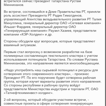
встретился сейчас Президент Татарстана Рустам
Минниханов.
Во встрече, состоявшейся в Доме Правительства РТ, приняли
роль ассистент Президента РТ Радик Гиматдинов,
управляющий Агентства вкладывательного развития РТ Талия
Минуллина, генеральный директор ОАО «Сетевая компания»
Ильшат Фардиев, генеральный директор ОАО
«Генерирующая компания» Раузил Хазиев, представители
компании «КЭР-Холдинг» и др.
Стороны обсудили круг вопросцев, которые представляют
взаимный энтузиазм.
Первым стал вопросец о возможном разработке на базе
полимерных составляющих текстильного кластера с учетом
использования потенциала Татарстана. По словам Рустама
Минниханова, это направление является многообещающим.
«Надо употреблять наш сырьевой потенциал и ресурсы для
сотворения этого современного кластера», - произнес
Президент РТ. По его поручению будет сотворена рабочая
группа, которая изучит варианты развития этого направления.
Со стороны республики в рабочую группу войдут
представители Министерства индустрии и торговли РТ, ОАО
«Татнефтехиминвест-холдинг».
2-ой вопросец, который обсудили участники встречи, -
совместные проекты в сфере сотворения генерирующих