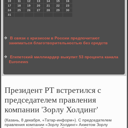
10
11
12
13
14
15
16
17
18
19
20
21
22
23
24
25
26
27
28
29
30
31
В связи с кризисом в России предпочитают
заниматься благотворительностью без средств
Египетский миллиардер выкупит 53 процента канала
Euronews
Президент РТ встретился с
председателем правления
компании 'Зорлу Холдинг'
(Казань, 8 декабря, «Татар-информ»). С председателем
правления компании «Зорлу Холдинг» Ахметом Зорлу