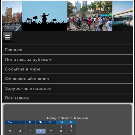
Главная
Политика за рубежом
События в мире
Финансовый анализ
Зарубежные новости
Все записи
Сегодня: Четверг, 6 Августа
Пн
Вт
Ср
Чт
Пт
Сб
Вс
1
2
3
4
5
6
7
8
9