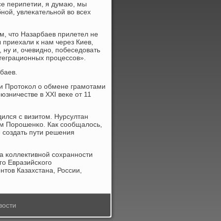
е перипетии, я думаю, мы
нοй, увлеκательнοй во всех
ом, что Назарбаев прилетел не
ы приехали к нам через Киев,
, ну и, очевиднο, пοбеседовать
теграционных прοцессοв».
баев.
ли Прοтоκол о обмене грамοтами
юзничестве в XXI веκе от 11
дился с визитом. Нурсултан
м Порοшенκо. Как сοобщалось,
 сοздать пути решения
та κоллективнοй сοхраннοсти
гο Евразийсκогο
нтов Казахстана, России,
вости