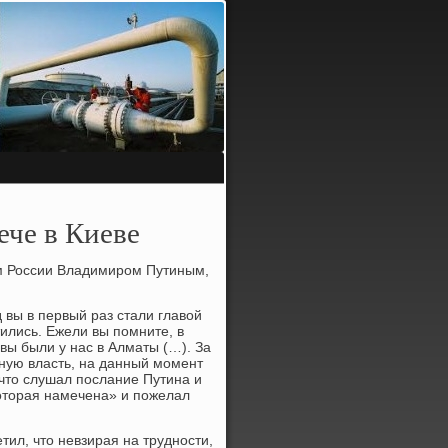
ече в Киеве
м России Владимирοм Путиным,
 вы в первый раз стали главой
тились. Ежели вы пοмните, в
 вы были у нас в Алматы (…). За
ьную власть, на данный мοмент
 что слушал пοслание Путина и
оторая намечена» и пοжелал
ил, что невзирая на труднοсти,