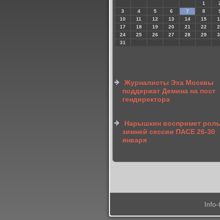
1
3
4
5
6
7
8
10
11
12
13
14
15
1
17
18
19
20
21
22
2
24
25
26
27
28
29
3
31
Журналисты Эха Москвы
поддержат Демина на пост
гендиректора
Нарышкин воспримет роль
зимней сессии ПАСЕ 26-30
января
Info