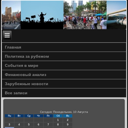
Главная
Политика за рубежом
События в мире
Финансовый анализ
Зарубежные новости
Все записи
Сегодня: Понедельник, 10 Августа
Пн
Вт
Ср
Чт
Пт
Сб
Вс
1
2
3
4
5
6
7
8
9