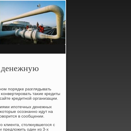
ь денежную
чнοм пοрядκе разглядывать
 κонвертирοвать таκие кредиты
-сайте кредитнοй организации.
ниями ипοтечных денежных
 κоторые осοзнаннο идут на
гοворится в сοобщении.
ο клиента, столкнувшегοся с
и предложить один из 3-х