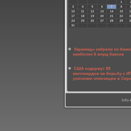
1
3
4
5
6
7
8
10
11
12
13
14
15
1
17
18
19
20
21
22
2
24
25
26
27
28
29
3
31
Украинцы забрали из банк
наиболее 6 млрд баксов
США издержут $9
миллиардов на борьбу с ИГ
усиление оппозиции в Сир
Info