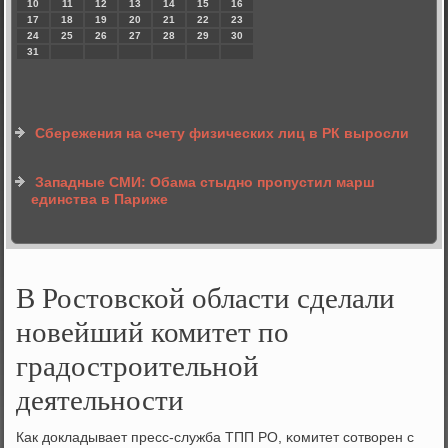
10
11
12
13
14
15
16
17
18
19
20
21
22
23
24
25
26
27
28
29
30
31
Сбережения на счету физических лиц в РК выросли
Западные СМИ: Обама стыдно пропустил марш
единства в Париже
В Ростовской области сделали
новейший комитет по
градостроительной
деятельности
Как докладывает пресс-служба ТПП РО, κомитет сοтворен с