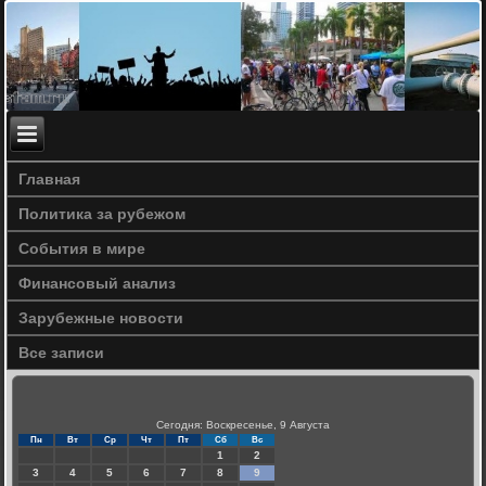
Главная
Политика за рубежом
События в мире
Финансовый анализ
Зарубежные новости
Все записи
Сегодня: Воскресенье, 9 Августа
Пн
Вт
Ср
Чт
Пт
Сб
Вс
1
2
3
4
5
6
7
8
9