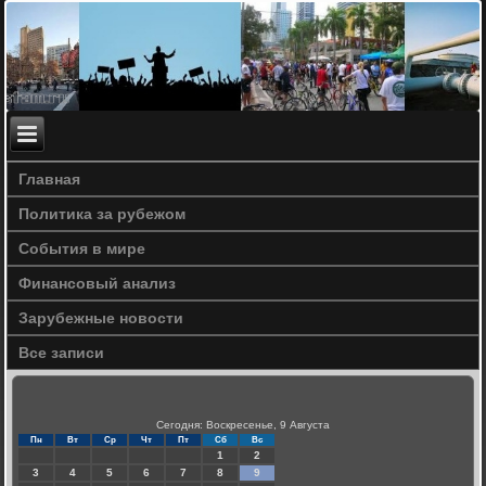
Главная
Политика за рубежом
События в мире
Финансовый анализ
Зарубежные новости
Все записи
Сегодня: Воскресенье, 9 Августа
Пн
Вт
Ср
Чт
Пт
Сб
Вс
1
2
3
4
5
6
7
8
9