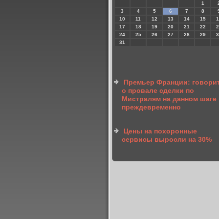
1
3
4
5
6
7
8
10
11
12
13
14
15
1
17
18
19
20
21
22
2
24
25
26
27
28
29
3
31
Премьер Франции: говори
о провале сделки по
Мистралям на данном шаге
преждевременно
Цены на похоронные
сервисы выросли на 30%