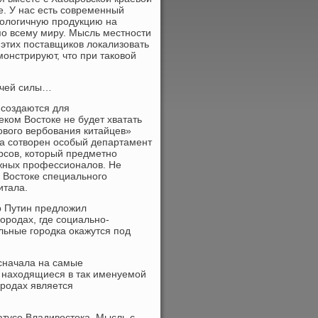
. У нас есть современный
нологичную продукцию на
 по всему миру. Мысль местности
 этих поставщиков локализовать
монстрируют, что при таковой
бочей силы…
е создаются для
еком Востоке не будет хватать
ового вербования китайцев»
ва сотворен особый департамент
рсов, который предметно
жных профессионалов. Не
м Востоке специального
итала.
р Путин предложил
ородах, где социально-
льные городка окажутся под
 сначала на самые
, находящиеся в так именуемой
ородах является
атусе Владивостока. Мысль с