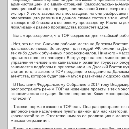
администрацией и с администрацией Комсомольска-на-Амуре
авиационный завод в городке, поставляющий свою сверхтех
экспорт. У этого завода есть поставщики, но они разбросаны
опережающего развития в данном случае состоит в том, чтоб
в конкретной близости к основному производству. Расчеты де
локализации размер производства возрастет вдвое.
- Есть мировоззрение, что ТОР создаются для китайской ра
- Нет, это не так. Сначала рабочие места на Далеком Восток
дальневосточников. Во вторую - для людей РФ, ежели на Дал
тех либо других обученных профессионалов. Никакого «масс
правительство не планирует. В структуре нашего министерст
управления человечьим капиталом и развития трудовых ресу
занимается подбором и привлечением на Далекий Восток ну
считая того, в законе о ТОР предвидено создание на Далеко
агентства, которое будет заниматься развитием людского кап
- В Послании Федеральному Собранию в 2014 году Владими
распространить режим ТОР на новейшие проекты в тех моног
экономическая ситуация более непростая. Какие монопрофи
«опекой»?
- Таковая норма в законе о ТОР есть. Она распространяется
депрессивные населенные пункты данной для нас категории
красноватой зоне. Ответственным за ее реализацию в моног
минэкономразвития.
- В конце прошедшего года много говорилось о особенном ст