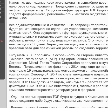
2
Напомню, две главные идеи этого закона - масштабное дер
9
налоговое стимулирование. Предвидено создание государст
6
инфраструктуры и т.д.. Создание инфраструктуры ТОР будет 
3
средств федерального, регионального и местного бюджетов,
0
источников.
Все административные и хозяйственные вопросцы территор
будет решать специально сделанная управляющая компания
возможностей. Она осуществляет функции функционального
муниципальных и городских услуг по системе «одного окна». 
работать, нужно принять ряд подзаконных актов. Это чисто т
ть
нее отводится 90 дней. Через два месяца у нас в полном об
правовая база для практической работы по созданию террит
Энтузиазм к ТОР большой, в особенности со стороны инвестор
Тихоокеанского региона (АТР). Ряд огромнейших японских к
Corporation, Mitsui, Тоета Tsusho Corporation проявляют энт
Востоке. Показателен и тот факт, что в 2014 году, еще до пр
подписало 19 вкладывательных меморандумов с наикрупне
компаниями. Очередной, 20-й по счету меморандум подписан 
наилучший аргумент для тех инвесторов, которые пока размы
первой ТОР. Они должны созидать, как «бумага» работает, чт
действуют. 1-ые ТОР и 1-ые инвестпроекты, готовые к реализ
комиссия минвостокразвития утвердит уже в феврале.
- Один из первых проектов ТОР будет запущен в Комсомольс
новое создание либо будут локализованы уже имеющиеся п
- Вправду, таковой проект на данный момент прорабатываетс