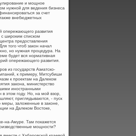
егулирование и мощное
вом нужной для ведения бизнеса
финансироваться за счет
 также внебюджетных
ий опережающего развития
 с широким списком
 центра предоставления
Для того чтоб закон начал
ехно, но нужная процедура. На
ъеме будет вся нормативная
орий опережающего развития.
ов из государств Азиатско-
омпаний, к примеру, Митсубиши
узиазм к проектам на Далеком
инятия закона, министерство
йшими иностранными
в этом году. Но, на мой взор,
шляют, приглядываются, - пуск
о меры, заложенные в законе,
ации на Далеком Востоке,
ке-на-Амуре. Там покажется
роизводственные мощности?
я вместе с Хабаровской краевой