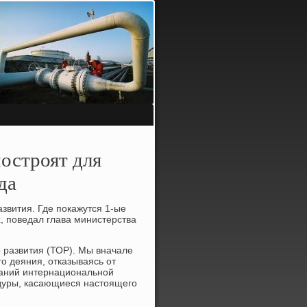
остроят для
да
звития. Где покажутся 1-ые
х, поведал глава министерства
о развития (ТОР). Мы вначале
го деяния, отказываясь от
ваний интернациональной
едуры, касающиеся настоящего