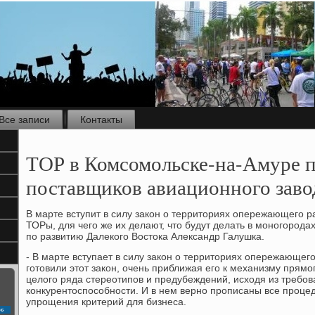
Все записи
Контакты
ТОР в Комсомольске-на-Амуре п
поставщиков авиационного заво
В марте вступит в силу закон о территориях опережающего ра
ТОРы, для чего же их делают, что будут делать в моногорода
по развитию Далекого Востока Александр Галушка.
- В марте вступает в силу закон о территориях опережающег
готовили этот закон, очень приближая его к механизму прямо
целого ряда стереотипов и предубеждений, исходя из требо
конкурентоспособности. И в нем верно прописаны все проц
упрощения критерий для бизнеса.
с