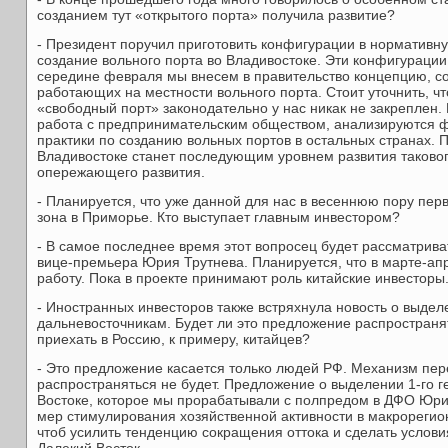
созданием тут «открытого порта» получила развитие?
- Президент поручил приготовить конфигурации в нормативн
создание вольного порта во Владивостоке. Эти конфигурации
середине февраля мы внесем в правительство концепцию, 
работающих на местности вольного порта. Стоит уточнить, ч
«свободный порт» законодательно у нас никак не закреплен.
работа с предпринимательским обществом, анализируются
практики по созданию вольных портов в остальных странах. 
Владивостоке станет последующим уровнем развития такового
опережающего развития.
- Планируется, что уже данной для нас в весеннюю пору пер
зона в Приморье. Кто выступает главным инвестором?
- В самое последнее время этот вопросец будет рассматрив
вице-премьера Юрия Трутнева. Планируется, что в марте-апр
работу. Пока в проекте принимают роль китайские инвесторы
- Иностранных инвесторов также встряхнула новость о выделе
дальневосточникам. Будет ли это предложение распростран
приехать в Россию, к примеру, китайцев?
- Это предложение касается только людей РФ. Механизм пер
распространяться не будет. Предложение о выделении 1-го г
Востоке, которое мы прорабатывали с полпредом в ДФО Юрие
мер стимулирования хозяйственной активности в макрорегио
чтоб усилить тенденцию сокращения оттока и сделать услов