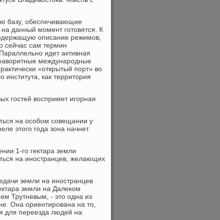
ую базу, обеспечивающие
 на данный момент готовятся. К
содержащую описание режимов,
то сейчас сам термин
 Параллельно идет активная
 фаворитные международные
Практически «открытый порт» во
 института, как территория
вых гостей воспримет игорная
аться на особом совещании у
еле этого года зона начнет
.
нии 1-го гектара земли
яться на иностранцев, желающих
едачи земли на иностранцев
ектара земли на Далеком
м Трутневым, - это одна из
не. Она ориентирована на то,
ия для переезда людей на