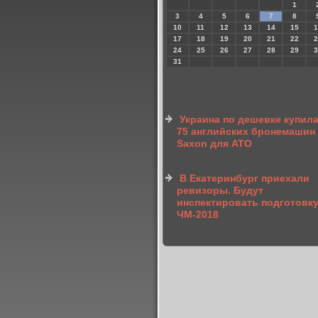
1
3
4
5
6
7
8
10
11
12
13
14
15
1
17
18
19
20
21
22
2
24
25
26
27
28
29
3
31
Украина по дешевке купил
75 английских бронемашин
Saxon для АТО
В Екатеринбург приехали
ревизоры. Будут
инспектировать подготовку
ЧМ-2018