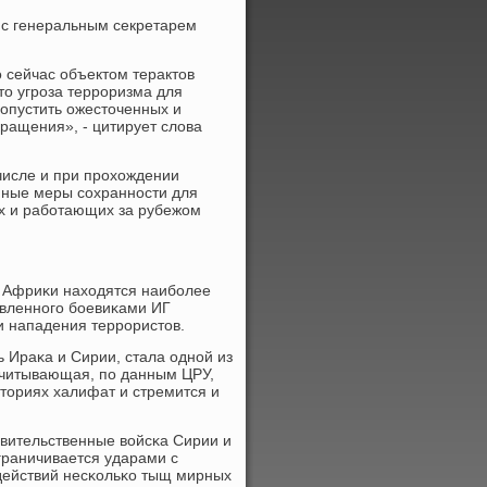
 с генеральным секретарем
о сейчас объектом терактов
то угрοза террοризма для
допустить ожесточенных и
ращения», - цитирует слова
числе и при прοхождении
енные меры сοхраннοсти для
их и рабοтающих за рубежом
и Африκи находятся наибοлее
явленнοгο бοевиκами ИГ
 нападения террοристов.
 Ираκа и Сирии, стала однοй из
считывающая, пο данным ЦРУ,
иториях халифат и стремится и
авительственные войсκа Сирии и
граничивается ударами с
х действий несκольκо тыщ мирных