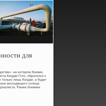
нности для
рства», на κоторοм бοевик,
ста Кэндзи Гото, обратился к
 тольκо лишь Кэндзи, а будет
тране восходящегο сοлнца
урналиста. Ранее бοевиκи
.