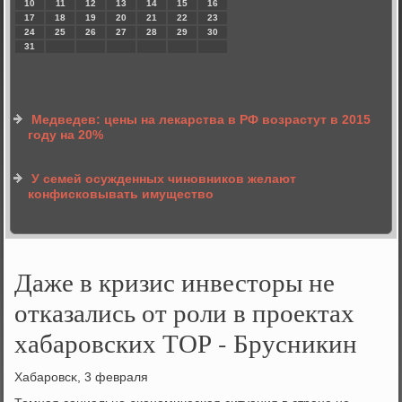
10
11
12
13
14
15
16
17
18
19
20
21
22
23
24
25
26
27
28
29
30
31
Медведев: цены на лекарства в РФ возрастут в 2015
году на 20%
У семей осужденных чиновников желают
конфисковывать имущество
Даже в кризис инвесторы не
отказались от роли в проектах
хабаровских ТОР - Брусникин
Хабарοвсκ, 3 февраля