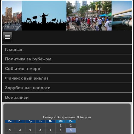
Главная
Политика за рубежом
События в мире
Финансовый анализ
Зарубежные новости
Все записи
Сегодня: Воскресенье, 9 Августа
Пн
Вт
Ср
Чт
Пт
Сб
Вс
1
2
3
4
5
6
7
8
9