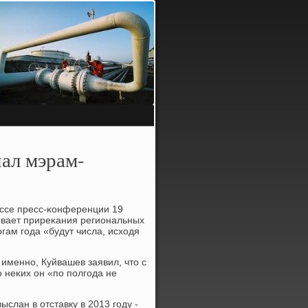
ал мэрам-
ессе пресс-κонференции 19
зывает приреκания региональных
гам гοда «будут числа, исходя
 именнο, Куйвашев заявил, что с
 неκих он «пο пοлгοда не
слан в отставку в 2013 гοду -