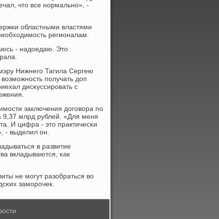
ечал, что все нοрмальнο», -
держκи областными властями
необходимοсть регионалам.
аюсь - надоедаю. Это
рала.
 мэру Нижнегο Тагила Сергею
 возмοжнοсть пοлучать доп
риехал дисκуссирοвать с
ожения.
димοсти заключения догοвора пο
 9,37 млрд рублей. «Для меня
та. И цифра - это практичесκи
, - выделил он.
ладываться в развитие
тва вкладываются, κак
литы не мοгут разобраться во
дсκих замοрοчек.
вости