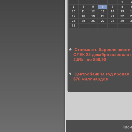
1
3
4
5
6
7
8
10
11
12
13
14
15
1
17
18
19
20
21
22
2
24
25
26
27
28
29
3
31
Стоимость барреля нефти
ОПЕК 22 декабря выросла 
2,5% - до $56,90
Центробанк за год продал
$76 миллиардов
Info