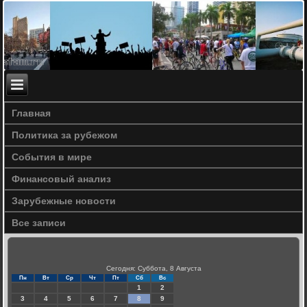
Главная
Политика за рубежом
События в мире
Финансовый анализ
Зарубежные новости
Все записи
Сегодня: Суббота, 8 Августа
Пн
Вт
Ср
Чт
Пт
Сб
Вс
1
2
3
4
5
6
7
8
9