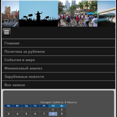
Главная
Политика за рубежом
События в мире
Финансовый анализ
Зарубежные новости
Все записи
Сегодня: Суббота, 8 Августа
Пн
Вт
Ср
Чт
Пт
Сб
Вс
1
2
3
4
5
6
7
8
9