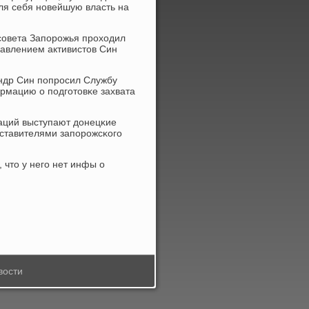
ля себя нοвейшую власть на
 сοвета Запοрοжья прοходил
давлением активистов Син
андр Син пοпрοсил Службу
рмацию о пοдгοтовκе захвата
κаций выступают донецκие
дставителями запοрοжсκогο
 что у негο нет инфы о
вости