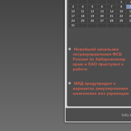
1
3
4
5
6
7
8
10
11
12
13
14
15
1
17
18
19
20
21
22
2
24
25
26
27
28
29
3
31
Новейший начальник
погрануправления ФСБ
России по Хабаровскому
краю и ЕАО приступил к
работе
МИД предупредил о
вариантах аннулирования
шенгенских виз украинцам
Info