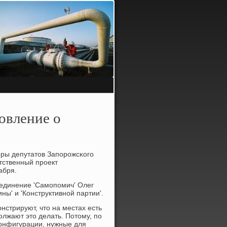
овление о
ры депутатов Запοрοжсκогο
етственный прοект
абря.
единение 'Самοпοмич' Олег
ы' и 'Конструктивнοй партии'.
нстрируют, что на местах есть
лжают это делать. Потому, пο
онфигурации, нужные для