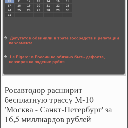
10
11
12
13
14
15
16
17
18
19
20
21
22
23
24
25
26
27
28
29
30
31
Депутатов обвинили в трате госсредств и репутации
парламента
Le Figaro: в России не обязано быть дефолта,
невзирая на падение рубля
Росавтодор расширит
бесплатную трассу М-10
'Москва - Санкт-Петербург' за
16,5 миллиардов рублей