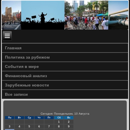
Главная
Политика за рубежом
События в мире
Финансовый анализ
Зарубежные новости
Все записи
Сегодня: Понедельник, 10 Августа
Пн
Вт
Ср
Чт
Пт
Сб
Вс
1
2
3
4
5
6
7
8
9